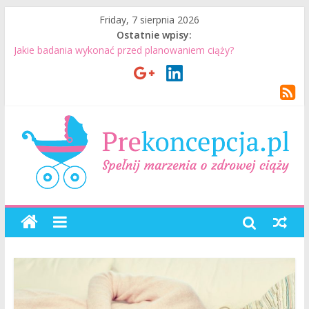
Friday, 7 sierpnia 2026
Ostatnie wpisy:
Jakie badania wykonać przed planowaniem ciąży?
Jak mężczyzna może przygotować się do ciąży? 7 rzeczy, które
realnie mają znaczenie
Badania genetyczne przed ciążą: kiedy warto je wykonać?
Wizyta u lekarza przed ciążą – co warto omówić ze
specjalistą?
Planowanie ciąży. Jak planować ciążę? Jak przygotować się do
ciąży?