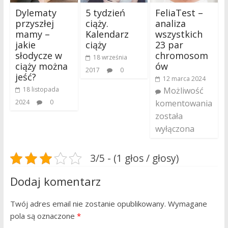
Dylematy
5 tydzień
FeliaTest –
przyszłej
ciąży.
analiza
mamy –
Kalendarz
wszystkich
jakie
ciąży
23 par
słodycze w
chromosom
18 września
ciąży można
ów
2017
0
jeść?
12 marca 2024
18 listopada
Możliwość
2024
0
komentowania
została
wyłączona
3/5 - (1 głos / głosy)
Dodaj komentarz
Twój adres email nie zostanie opublikowany.
Wymagane
pola są oznaczone
*