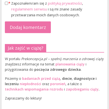
Zapoznałem/am się z
polityką prywatności
,
regulaminem serwisu
i są mi znane zasady
przetwarzania moich danych osobowych.
Jak zajść w ciążę?
W portalu
Prekoncepcja.pl – spełnij marzenia o zdrowej ciąż
y
znajdziesz informacje na temat
planowania ciąży
i
przygotowania do
poczęcia zdrowego dziecka
.
Piszemy o
badaniach przed ciążą
,
diecie
,
diagnostyce i
leczeniu
niepłodności
oraz
poronień
, a także o
technikach wspomagania rozrodu
i
zapobieganiu ciąży
.
Zapraszamy do lektury!