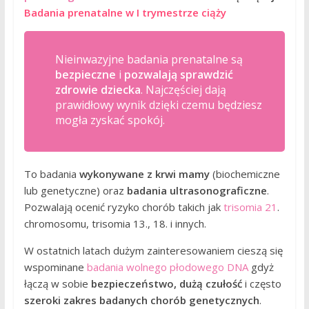
Badania prenatalne w I trymestrze ciąży
Nieinwazyjne badania prenatalne są
bezpieczne
i
pozwalają sprawdzić
zdrowie dziecka
. Najczęściej dają
prawidłowy wynik dzięki czemu będziesz
mogła zyskać spokój.
To badania
wykonywane z krwi mamy
(biochemiczne
lub genetyczne) oraz
badania ultrasonograficzne
.
Pozwalają ocenić ryzyko chorób takich jak
trisomia 21
.
chromosomu, trisomia 13., 18. i innych.
W ostatnich latach dużym zainteresowaniem cieszą się
wspominane
badania wolnego płodowego DNA
gdyż
łączą w sobie
bezpieczeństwo, dużą czułość
i często
szeroki zakres badanych chorób genetycznych
.