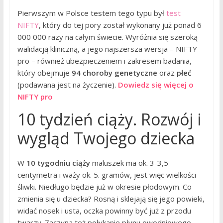
Pierwszym w Polsce testem tego typu był
test
NIFTY
, który do tej pory został wykonany już ponad 6
000 000 razy na całym świecie. Wyróżnia się szeroką
walidacją kliniczną, a jego najszersza wersja – NIFTY
pro – również ubezpieczeniem i zakresem badania,
który obejmuje
94 choroby genetyczne
oraz
płeć
(podawana jest na życzenie).
Dowiedz się więcej o
NIFTY pro
10 tydzień ciąży. Rozwój i
wygląd Twojego dziecka
W
10 tygodniu ciąży
maluszek ma ok. 3-3,5
centymetra i waży ok. 5. gramów, jest więc wielkości
śliwki. Niedługo będzie już w okresie płodowym. Co
zmienia się u dziecka? Rosną i sklejają się jego powieki,
widać nosek i usta, oczka powinny być już z przodu
twarzy. Zaczyna też połykanie płynu owodniowego,