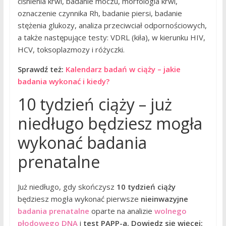
ciśnienia krwi, badanie moczu, morfologia krwi,
oznaczenie czynnika Rh, badanie piersi, badanie
stężenia glukozy, analiza przeciwciał odpornościowych,
a także następujące testy: VDRL (kiła), w kierunku HIV,
HCV, toksoplazmozy i różyczki.
Sprawdź też:
Kalendarz badań w ciąży – jakie
badania wykonać i kiedy?
10 tydzień ciąży – już
niedługo będziesz mogła
wykonać badania
prenatalne
Już niedługo, gdy skończysz
10 tydzień ciąży
będziesz mogła wykonać pierwsze
nieinwazyjne
badania prenatalne
oparte na analizie
wolnego
płodowego DNA
i
test PAPP-a.
Dowiedz się więcej: