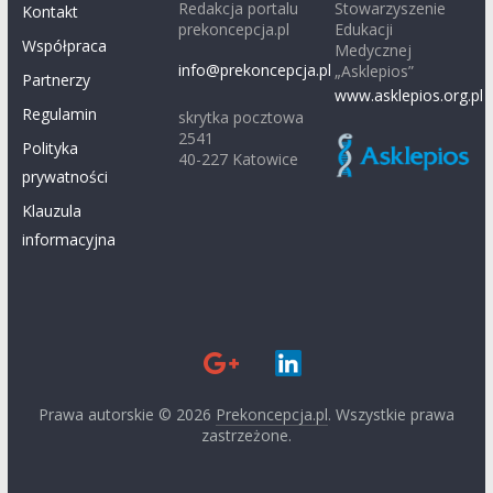
Redakcja portalu
Stowarzyszenie
Kontakt
prekoncepcja.pl
Edukacji
Współpraca
Medycznej
info@prekoncepcja.pl
„Asklepios”
Partnerzy
www.asklepios.org.pl
Regulamin
skrytka pocztowa
2541
Polityka
40-227 Katowice
prywatności
Klauzula
informacyjna
Prawa autorskie © 2026
Prekoncepcja.pl
. Wszystkie prawa
zastrzeżone.