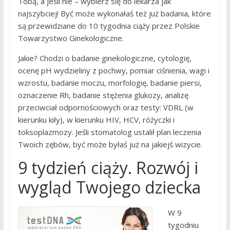
Tobą, a jeśli nie – wybierz się do lekarza jak
najszybciej! Być może wykonałaś też już badania, które
są przewidziane do 10 tygodnia ciąży przez Polskie
Towarzystwo Ginekologiczne.
Jakie? Chodzi o badanie ginekologiczne, cytologię,
ocenę pH wydzieliny z pochwy, pomiar ciśnienia, wagi i
wzrostu, badanie moczu, morfologię, badanie piersi,
oznaczenie Rh, badanie stężenia glukozy, analizę
przeciwciał odpornościowych oraz testy: VDRL (w
kierunku kiły), w kierunku HIV, HCV, różyczki i
toksoplazmozy. Jeśli stomatolog ustalił plan leczenia
Twoich zębów, być może byłaś już na jakiejś wizycie.
9 tydzień ciąży. Rozwój i
wygląd Twojego dziecka
W 9
tygodniu