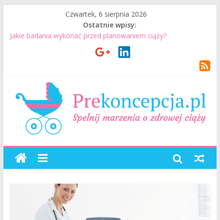
Czwartek, 6 sierpnia 2026
Ostatnie wpisy:
Jakie badania wykonać przed planowaniem ciąży?
Jak mężczyzna może przygotować się do ciąży? 7 rzeczy, które
realnie mają znaczenie
Badania genetyczne przed ciążą: kiedy warto je wykonać?
Wizyta u lekarza przed ciążą – co warto omówić ze
specjalistą?
Planowanie ciąży. Jak planować ciążę? Jak przygotować się do
ciąży?