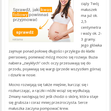
ciąży Twój
maluszek
ma już ok.
2,5
centymetra
i waży ok. 2-
3 gramy.
Jego główka
zajmuje ponad połowę długości i przylega do klatki
piersiowej, ponieważ mózg mocno się rozwija. Buzia
nabiera „zwykłych” cech: oczy przesuwają się do
przodu, pojawiają się wargi (przede wszystkim górna)
i dziurki w nosie.
Mocno rozwijają się także mięśnie, kurcząc się i
rozkurczając, a rączki i nóżki wciąż się wydłużają.
Zmiany następują też jeśli chodzi o skórę, która staje
się grubsza i coraz mniej przezroczysta. Serce
maluszka zaczyna pompować krew.