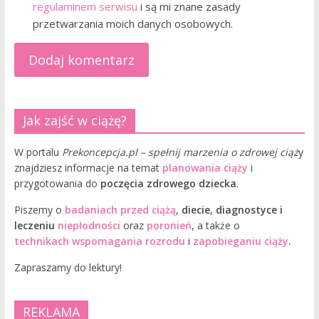
regulaminem serwisu
i są mi znane zasady
przetwarzania moich danych osobowych.
Jak zajść w ciążę?
W portalu
Prekoncepcja.pl – spełnij marzenia o zdrowej ciąż
y
znajdziesz informacje na temat
planowania ciąży
i
przygotowania do
poczęcia zdrowego dziecka
.
Piszemy o
badaniach przed ciążą
,
diecie
,
diagnostyce i
leczeniu
niepłodności
oraz
poronień
, a także o
technikach wspomagania rozrodu
i
zapobieganiu ciąży
.
Zapraszamy do lektury!
REKLAMA