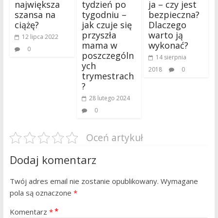
największa
tydzień po
ja – czy jest
szansa na
tygodniu –
bezpieczna?
ciążę?
jak czuje się
Dlaczego
przyszła
warto ją
12 lipca 2022
mama w
wykonać?
0
poszczególn
14 sierpnia
ych
2018
0
trymestrach
?
28 lutego 2024
0
Oceń artykuł
Dodaj komentarz
Twój adres email nie zostanie opublikowany.
Wymagane
pola są oznaczone
*
Komentarz
*