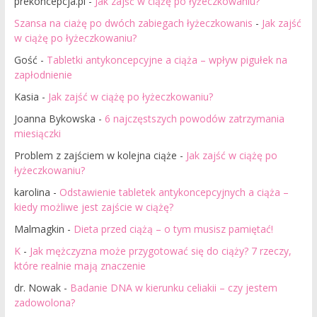
prekoncepcja.pl
-
Jak zajść w ciążę po łyżeczkowaniu?
Szansa na ciażę po dwóch zabiegach łyżeczkowanis
-
Jak zajść
w ciążę po łyżeczkowaniu?
Gość
-
Tabletki antykoncepcyjne a ciąża – wpływ pigułek na
zapłodnienie
Kasia
-
Jak zajść w ciążę po łyżeczkowaniu?
Joanna Bykowska
-
6 najczęstszych powodów zatrzymania
miesiączki
Problem z zajściem w kolejna ciąże
-
Jak zajść w ciążę po
łyżeczkowaniu?
karolina
-
Odstawienie tabletek antykoncepcyjnych a ciąża –
kiedy możliwe jest zajście w ciążę?
Malmagkin
-
Dieta przed ciążą – o tym musisz pamiętać!
K
-
Jak mężczyzna może przygotować się do ciąży? 7 rzeczy,
które realnie mają znaczenie
dr. Nowak
-
Badanie DNA w kierunku celiakii – czy jestem
zadowolona?