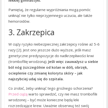
lekkiej gimnastyki.
Pamiętaj, że regularne wypróżniania mogą pomóc
uniknąć nie tylko nieprzyjemnego uczucia, ale także
hemoroidów.
3. Zakrzepica
W ciąży ryzyko niebezpiecznej zakrzepicy rośnie aż 5-6
razy [2]. Jest ono jeszcze dużo wyższe, jeśli masz
genetyczne predyspozycje do nadkrzepliwości krwi
(trombofilię wrodzoną).
Jeśli więc zauważysz u siebie
ból nóg (szczególnie od kolan w dół), obrzęk,
ocieplenie czy zmianę kolorytu skóry – jak
najszybciej udaj się do szpitala.
Co zrobić, żeby uniknąć tego groźnego schorzenia?
Przed ciążą
warto sprawdzić, czy nie masz trombofilii
wrodzonej – być może konieczne będą leki
rozrzedzające krew. Uważnie obserwuj też swój