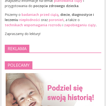
znajdziesz informacje na temat
planowania ciąży
i
przygotowania do
poczęcia zdrowego dziecka
.
Piszemy o
badaniach przed ciążą
,
diecie
,
diagnostyce i
leczeniu
niepłodności
oraz
poronień
, a także o
technikach wspomagania rozrodu
i
zapobieganiu ciąży
.
Zapraszamy do lektury!
REKLAMA
POLECAMY