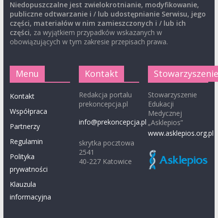
Niedopuszczalne jest zwielokrotnianie, modyfikowanie,
publiczne odtwarzanie i / lub udostępnianie Serwisu, jego
części, materiałów w nim zamieszczonych i / lub ich
części
, za wyjątkiem przypadków wskazanych w
obowiązujących w tym zakresie przepisach prawa.
Menu
Kontakt
Stowarzyszeni
Redakcja portalu
Stowarzyszenie
Kontakt
prekoncepcja.pl
Edukacji
Współpraca
Medycznej
info@prekoncepcja.pl
„Asklepios”
Partnerzy
www.asklepios.org.pl
Regulamin
skrytka pocztowa
2541
Polityka
40-227 Katowice
prywatności
Klauzula
informacyjna