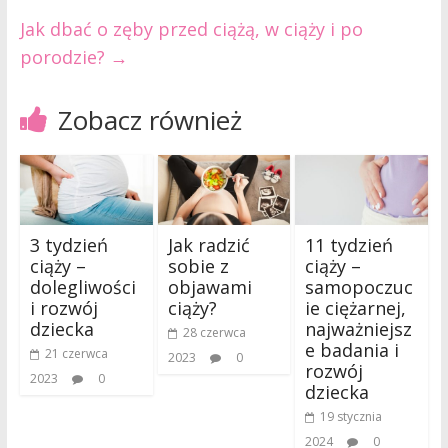
Jak dbać o zęby przed ciążą, w ciąży i po
porodzie?
→
Zobacz również
3 tydzień
Jak radzić
11 tydzień
ciąży –
sobie z
ciąży –
dolegliwości
objawami
samopoczuc
i rozwój
ciąży?
ie ciężarnej,
dziecka
najważniejsz
28 czerwca
e badania i
21 czerwca
2023
0
rozwój
2023
0
dziecka
19 stycznia
2024
0