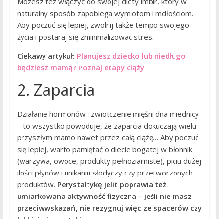
Możesz też włączyć do swojej diety imbir, który w
naturalny sposób zapobiega wymiotom i mdłościom.
Aby poczuć się lepiej, zwolnij także tempo swojego
życia i postaraj się zminimalizować stres.
Ciekawy artykuł:
Planujesz dziecko lub niedługo
będziesz mamą? Poznaj etapy ciąży
2. Zaparcia
Działanie hormonów i zwiotczenie mięśni dna miednicy
– to wszystko powoduje, że zaparcia dokuczają wielu
przyszłym mamo nawet przez całą ciążę… Aby poczuć
się lepiej, warto pamiętać o diecie bogatej w błonnik
(warzywa, owoce, produkty pełnoziarniste), piciu dużej
ilości płynów i unikaniu słodyczy czy przetworzonych
produktów.
Perystaltykę jelit poprawia też
umiarkowana aktywność fizyczna – jeśli nie masz
przeciwwskazań, nie rezygnuj więc ze spacerów czy