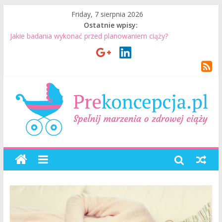
Friday, 7 sierpnia 2026
Ostatnie wpisy:
Jakie badania wykonać przed planowaniem ciąży?
Jak mężczyzna może przygotować się do ciąży? 7 rzeczy, które
realnie mają znaczenie
Badania genetyczne przed ciążą: kiedy warto je wykonać?
Wizyta u lekarza przed ciążą – co warto omówić ze
specjalistą?
Planowanie ciąży. Jak planować ciążę? Jak przygotować się do
ciąży?