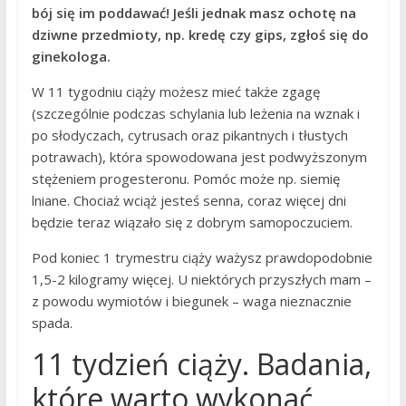
bój się im poddawać! Jeśli jednak masz ochotę na
dziwne przedmioty, np. kredę czy gips, zgłoś się do
ginekologa.
W 11 tygodniu ciąży możesz mieć także zgagę
(szczególnie podczas schylania lub leżenia na wznak i
po słodyczach, cytrusach oraz pikantnych i tłustych
potrawach), która spowodowana jest podwyższonym
stężeniem progesteronu. Pomóc może np. siemię
lniane. Chociaż wciąż jesteś senna, coraz więcej dni
będzie teraz wiązało się z dobrym samopoczuciem.
Pod koniec 1 trymestru ciąży ważysz prawdopodobnie
1,5-2 kilogramy więcej. U niektórych przyszłych mam –
z powodu wymiotów i biegunek – waga nieznacznie
spada.
11 tydzień ciąży. Badania,
które warto wykonać