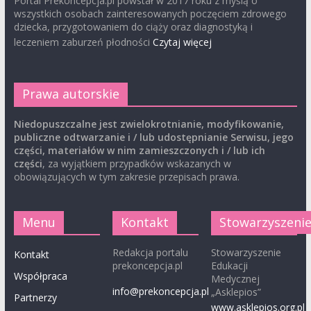
Portal Prekoncepcja.pl powstał w 2017 roku z myślą o
wszystkich osobach zainteresowanych poczęciem zdrowego
dziecka, przygotowaniem do ciąży oraz diagnostyką i
leczeniem zaburzeń płodności
Czytaj więcej
Prawa autorskie
Niedopuszczalne jest zwielokrotnianie, modyfikowanie,
publiczne odtwarzanie i / lub udostępnianie Serwisu, jego
części, materiałów w nim zamieszczonych i / lub ich
części
, za wyjątkiem przypadków wskazanych w
obowiązujących w tym zakresie przepisach prawa.
Menu
Kontakt
Stowarzyszeni
Redakcja portalu
Stowarzyszenie
Kontakt
prekoncepcja.pl
Edukacji
Współpraca
Medycznej
info@prekoncepcja.pl
„Asklepios”
Partnerzy
www.asklepios.org.pl