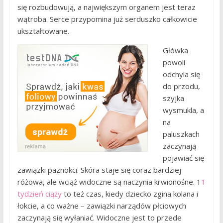
się rozbudowują, a największym organem jest teraz
wątroba. Serce przypomina już serduszko całkowicie
ukształtowane.
Główka
powoli
odchyla się
do przodu,
szyjka
wysmukla, a
na
paluszkach
zaczynają
pojawiać się
zawiązki paznokci. Skóra staje się coraz bardziej
różowa, ale wciąż widoczne są naczynia krwionośne. 1
1
tydzień ciąży
to też czas, kiedy dziecko zgina kolana i
łokcie, a co ważne – zawiązki narządów płciowych
zaczynają się wyłaniać. Widoczne jest to przede