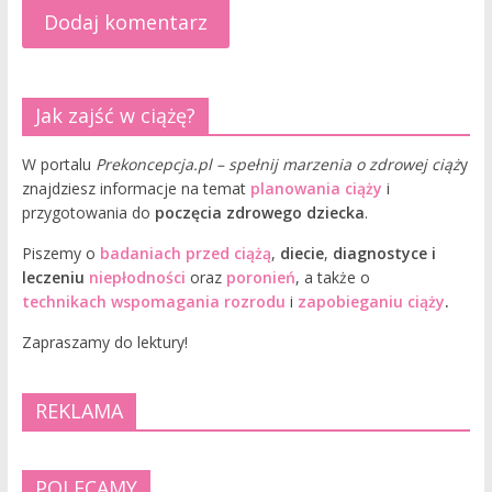
Jak zajść w ciążę?
W portalu
Prekoncepcja.pl – spełnij marzenia o zdrowej ciąż
y
znajdziesz informacje na temat
planowania ciąży
i
przygotowania do
poczęcia zdrowego dziecka
.
Piszemy o
badaniach przed ciążą
,
diecie
,
diagnostyce i
leczeniu
niepłodności
oraz
poronień
, a także o
technikach wspomagania rozrodu
i
zapobieganiu ciąży
.
Zapraszamy do lektury!
REKLAMA
POLECAMY