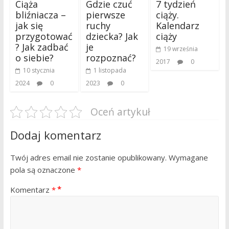
Ciąża
Gdzie czuć
7 tydzień
bliźniacza –
pierwsze
ciąży.
jak się
ruchy
Kalendarz
przygotować
dziecka? Jak
ciąży
? Jak zadbać
je
19 września
o siebie?
rozpoznać?
2017
0
10 stycznia
1 listopada
2024
0
2023
0
Oceń artykuł
Dodaj komentarz
Twój adres email nie zostanie opublikowany.
Wymagane
pola są oznaczone
*
Komentarz
*