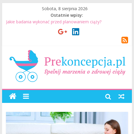
Sobota, 8 sierpnia 2026
Ostatnie wpisy:
Jakie badania wykonać przed planowaniem ciąży?
Jak mężczyzna może przygotować się do ciąży? 7 rzeczy, które
realnie mają znaczenie
Badania genetyczne przed ciążą: kiedy warto je wykonać?
Wizyta u lekarza przed ciążą – co warto omówić ze
specjalistą?
Planowanie ciąży. Jak planować ciążę? Jak przygotować się do
ciąży?