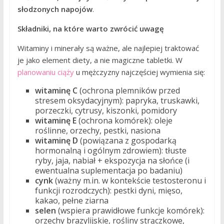
słodzonych napojów
.
Składniki, na które warto zwrócić uwagę
Witaminy i minerały są ważne, ale najlepiej traktować
je jako element diety, a nie magiczne tabletki. W
planowaniu ciąży
u mężczyzny najczęściej wymienia się:
witaminę C
(ochrona plemników przed
stresem oksydacyjnym): papryka, truskawki,
porzeczki, cytrusy, kiszonki, pomidory
witaminę E
(ochrona komórek): oleje
roślinne, orzechy, pestki, nasiona
witaminę D
(powiązana z gospodarką
hormonalną i ogólnym zdrowiem): tłuste
ryby, jaja, nabiał + ekspozycja na słońce (i
ewentualna suplementacja po badaniu)
cynk
(ważny m.in. w kontekście testosteronu i
funkcji rozrodczych): pestki dyni, mięso,
kakao, pełne ziarna
selen
(wspiera prawidłowe funkcje komórek):
orzechy brazylijskie, rośliny strączkowe,