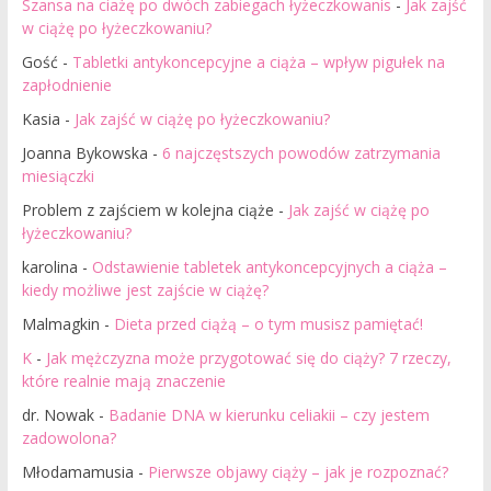
Szansa na ciażę po dwóch zabiegach łyżeczkowanis
-
Jak zajść
w ciążę po łyżeczkowaniu?
Gość
-
Tabletki antykoncepcyjne a ciąża – wpływ pigułek na
zapłodnienie
Kasia
-
Jak zajść w ciążę po łyżeczkowaniu?
Joanna Bykowska
-
6 najczęstszych powodów zatrzymania
miesiączki
Problem z zajściem w kolejna ciąże
-
Jak zajść w ciążę po
łyżeczkowaniu?
karolina
-
Odstawienie tabletek antykoncepcyjnych a ciąża –
kiedy możliwe jest zajście w ciążę?
Malmagkin
-
Dieta przed ciążą – o tym musisz pamiętać!
K
-
Jak mężczyzna może przygotować się do ciąży? 7 rzeczy,
które realnie mają znaczenie
dr. Nowak
-
Badanie DNA w kierunku celiakii – czy jestem
zadowolona?
Młodamamusia
-
Pierwsze objawy ciąży – jak je rozpoznać?