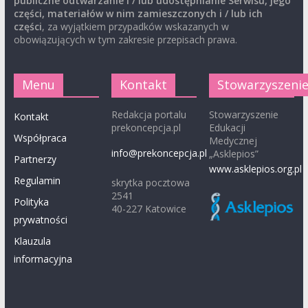
publiczne odtwarzanie i / lub udostępnianie Serwisu, jego
części, materiałów w nim zamieszczonych i / lub ich
części
, za wyjątkiem przypadków wskazanych w
obowiązujących w tym zakresie przepisach prawa.
Menu
Kontakt
Stowarzyszeni
Redakcja portalu
Stowarzyszenie
Kontakt
prekoncepcja.pl
Edukacji
Współpraca
Medycznej
info@prekoncepcja.pl
„Asklepios”
Partnerzy
www.asklepios.org.pl
Regulamin
skrytka pocztowa
2541
Polityka
40-227 Katowice
prywatności
Klauzula
informacyjna