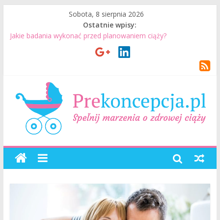
Sobota, 8 sierpnia 2026
Ostatnie wpisy:
Planowanie ciąży. Jak planować ciążę? Jak przygotować się do
ciąży?
Jakie badania wykonać przed planowaniem ciąży?
Jak mężczyzna może przygotować się do ciąży? 7 rzeczy, które
realnie mają znaczenie
Badania genetyczne przed ciążą: kiedy warto je wykonać?
Wizyta u lekarza przed ciążą – co warto omówić ze
specjalistą?