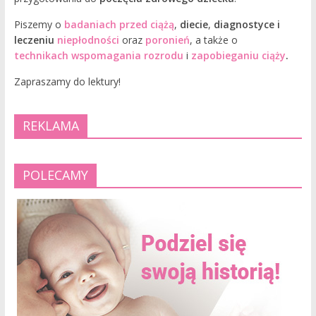
Piszemy o
badaniach przed ciążą
,
diecie
,
diagnostyce i
leczeniu
niepłodności
oraz
poronień
, a także o
technikach wspomagania rozrodu
i
zapobieganiu ciąży
.
Zapraszamy do lektury!
REKLAMA
POLECAMY