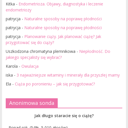
Kitka
-
Endometrioza. Objawy, diagnostyka i leczenie
endometriozy
patrycja
-
Naturalne sposoby na poprawę płodności
patrycja
-
Naturalne sposoby na poprawę płodności
patrycja
-
Planowanie ciąży. Jak planować ciążę? Jak
przygotować się do ciąży?
Uszkodzona chromatyna plemnikowa
-
Niepłodność. Do
jakiego specjalisty się wybrać?
Karola
-
Owulacja
iska
-
3 najważniejsze witaminy i minerały dla przyszłej mamy
Ela
-
Ciąża po poronieniu – jak się przygotować?
Anonimowa sonda
Jak długo staracie się o ciążę?
Ponad rok.
(54%, 5 010 głosów)