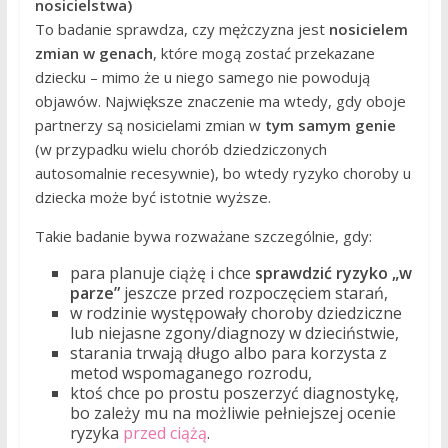
nosicielstwa)
To badanie sprawdza, czy mężczyzna jest
nosicielem
zmian w genach
, które mogą zostać przekazane
dziecku – mimo że u niego samego nie powodują
objawów. Największe znaczenie ma wtedy, gdy oboje
partnerzy są nosicielami zmian w
tym samym genie
(w przypadku wielu chorób dziedziczonych
autosomalnie recesywnie), bo wtedy ryzyko choroby u
dziecka może być istotnie wyższe.
Takie badanie bywa rozważane szczególnie, gdy:
para planuje ciążę i chce
sprawdzić ryzyko „w
parze”
jeszcze przed rozpoczęciem starań,
w rodzinie występowały choroby dziedziczne
lub niejasne zgony/diagnozy w dzieciństwie,
starania trwają długo albo para korzysta z
metod wspomaganego rozrodu,
ktoś chce po prostu poszerzyć diagnostykę,
bo zależy mu na możliwie pełniejszej ocenie
ryzyka
przed ciążą
.