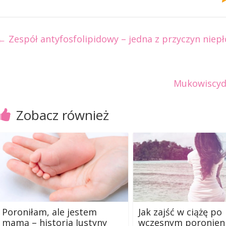
←
Zespół antyfosfolipidowy – jedna z przyczyn niep
Mukowiscyd
Zobacz również
Poroniłam, ale jestem
Jak zajść w ciążę po
mamą – historia Justyny
wczesnym poronien