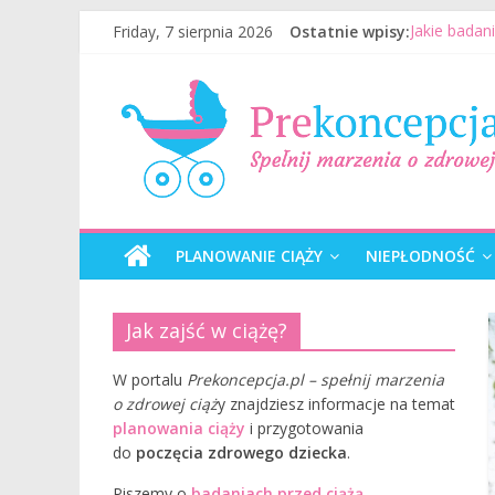
Friday, 7 sierpnia 2026
Ostatnie wpisy:
Jakie badan
Jak mężczyz
Badania gen
Wizyta u le
Planowanie 
PLANOWANIE CIĄŻY
NIEPŁODNOŚĆ
Jak zajść w ciążę?
W portalu
Prekoncepcja.pl – spełnij marzenia
o zdrowej ciąż
y znajdziesz informacje na temat
planowania ciąży
i przygotowania
do
poczęcia zdrowego dziecka
.
Piszemy o
badaniach przed ciążą
,