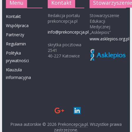
Menu
Kontakt
Stowarzyszeni
Redakcja portalu
Stowarzyszenie
Kontakt
prekoncepcja.pl
Edukacji
Współpraca
Medycznej
info@prekoncepcja.pl
„Asklepios”
Partnerzy
www.asklepios.org.pl
Regulamin
skrytka pocztowa
2541
Polityka
40-227 Katowice
prywatności
Klauzula
informacyjna
Prawa autorskie © 2026
Prekoncepcja.pl
. Wszystkie prawa
zastrzeżone.