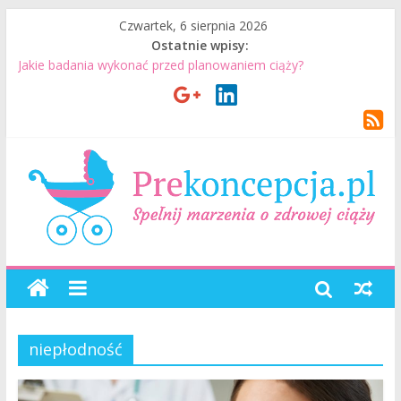
Czwartek, 6 sierpnia 2026
Ostatnie wpisy:
Jakie badania wykonać przed planowaniem ciąży?
Jak mężczyzna może przygotować się do ciąży? 7 rzeczy, które
realnie mają znaczenie
Badania genetyczne przed ciążą: kiedy warto je wykonać?
Wizyta u lekarza przed ciążą – co warto omówić ze
specjalistą?
Planowanie ciąży. Jak planować ciążę? Jak przygotować się do
ciąży?
niepłodność