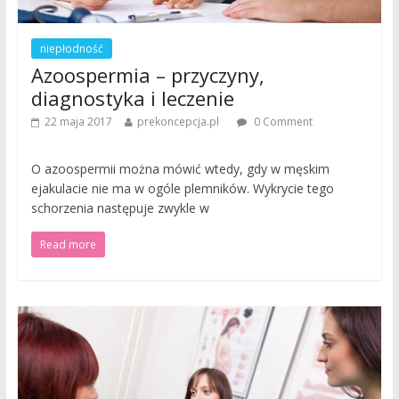
niepłodność
Azoospermia – przyczyny,
diagnostyka i leczenie
22 maja 2017
prekoncepcja.pl
0 Comment
O azoospermii można mówić wtedy, gdy w męskim
ejakulacie nie ma w ogóle plemników. Wykrycie tego
schorzenia następuje zwykle w
Read more