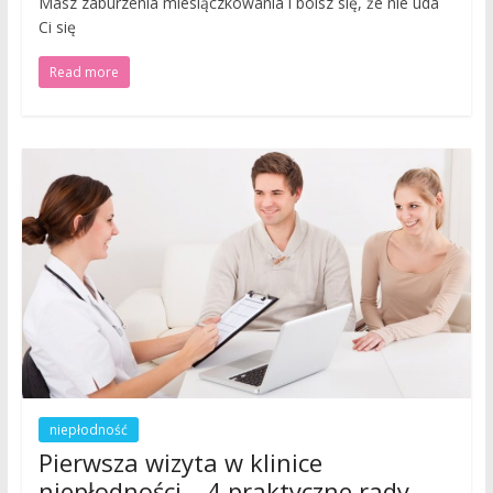
Masz zaburzenia miesiączkowania i boisz się, że nie uda
Ci się
Read more
niepłodność
Pierwsza wizyta w klinice
niepłodności – 4 praktyczne rady