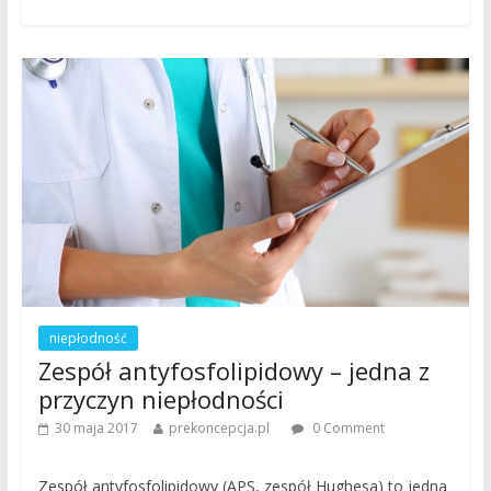
niepłodność
Zespół antyfosfolipidowy – jedna z
przyczyn niepłodności
30 maja 2017
prekoncepcja.pl
0 Comment
Zespół antyfosfolipidowy (APS, zespół Hughesa) to jedna