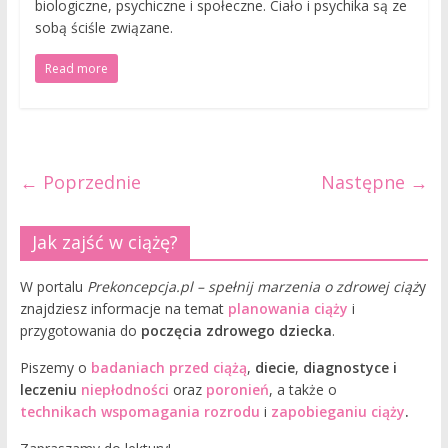
biologiczne, psychiczne i społeczne. Ciało i psychika są ze
sobą ściśle związane.
Read more
← Poprzednie
Następne →
Jak zajść w ciążę?
W portalu
Prekoncepcja.pl – spełnij marzenia o zdrowej ciąż
y
znajdziesz informacje na temat
planowania ciąży
i
przygotowania do
poczęcia zdrowego dziecka
.
Piszemy o
badaniach przed ciążą
,
diecie
,
diagnostyce i
leczeniu
niepłodności
oraz
poronień
, a także o
technikach wspomagania rozrodu
i
zapobieganiu ciąży
.