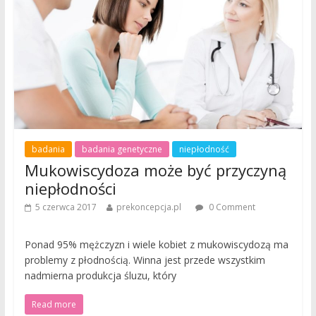
badania
badania genetyczne
niepłodność
Mukowiscydoza może być przyczyną
niepłodności
5 czerwca 2017
prekoncepcja.pl
0 Comment
Ponad 95% mężczyzn i wiele kobiet z mukowiscydozą ma
problemy z płodnością. Winna jest przede wszystkim
nadmierna produkcja śluzu, który
Read more