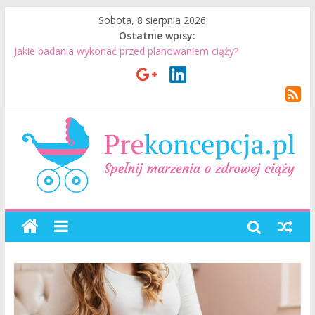
Sobota, 8 sierpnia 2026
Ostatnie wpisy:
Jakie badania wykonać przed planowaniem ciąży?
Jak mężczyzna może przygotować się do ciąży? 7 rzeczy, które
realnie mają znaczenie
Badania genetyczne przed ciążą: kiedy warto je wykonać?
Wizyta u lekarza przed ciążą – co warto omówić ze
specjalistą?
Planowanie ciąży. Jak planować ciążę? Jak przygotować się do
ciąży?