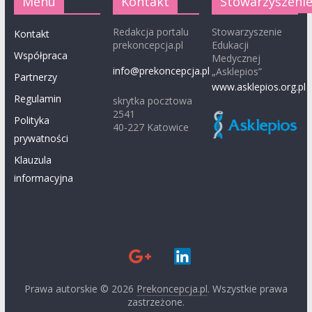
Menu
Kontakt
Stowarzyszeni
Redakcja portalu
Stowarzyszenie
Kontakt
prekoncepcja.pl
Edukacji
Współpraca
Medycznej
info@prekoncepcja.pl
„Asklepios”
Partnerzy
www.asklepios.org.pl
Regulamin
skrytka pocztowa
2541
Polityka
40-227 Katowice
prywatności
Klauzula
informacyjna
Prawa autorskie © 2026
Prekoncepcja.pl
. Wszystkie prawa
zastrzeżone.