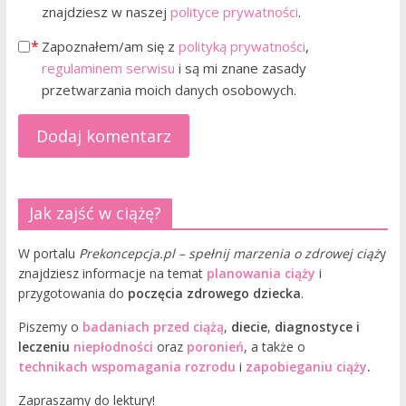
znajdziesz w naszej
polityce prywatności
.
Zapoznałem/am się z
polityką prywatności
,
regulaminem serwisu
i są mi znane zasady
przetwarzania moich danych osobowych.
Jak zajść w ciążę?
W portalu
Prekoncepcja.pl – spełnij marzenia o zdrowej ciąż
y
znajdziesz informacje na temat
planowania ciąży
i
przygotowania do
poczęcia zdrowego dziecka
.
Piszemy o
badaniach przed ciążą
,
diecie
,
diagnostyce i
leczeniu
niepłodności
oraz
poronień
, a także o
technikach wspomagania rozrodu
i
zapobieganiu ciąży
.
Zapraszamy do lektury!