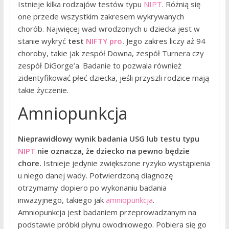
Istnieje kilka rodzajów testów typu
NIPT
. Różnią się
one przede wszystkim zakresem wykrywanych
chorób. Najwięcej wad wrodzonych u dziecka jest w
stanie wykryć
test
NIFTY pro
.
Jego zakres liczy aż 94
choroby, takie jak zespół Downa, zespół Turnera czy
zespół DiGorge’a. Badanie to pozwala również
zidentyfikować płeć dziecka, jeśli przyszli rodzice mają
takie życzenie.
Amniopunkcja
Nieprawidłowy wynik badania USG lub testu typu
NIPT
nie oznacza, że dziecko na pewno będzie
chore.
Istnieje jedynie zwiększone ryzyko wystąpienia
u niego danej wady. Potwierdzoną diagnozę
otrzymamy dopiero po wykonaniu badania
inwazyjnego, takiego jak
amniopunkcja
.
Amniopunkcja jest badaniem przeprowadzanym na
podstawie próbki płynu owodniowego. Pobiera się go