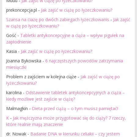
Muuu
-
Jak zajść w ciążę po łyżeczkowaniu?
prekoncepcja.pl
-
Jak zajść w ciążę po łyżeczkowaniu?
Szansa na ciażę po dwóch zabiegach łyżeczkowanis
-
Jak zajść
w ciążę po łyżeczkowaniu?
Gość
-
Tabletki antykoncepcyjne a ciąża – wpływ pigułek na
zapłodnienie
Kasia
-
Jak zajść w ciążę po łyżeczkowaniu?
Joanna Bykowska
-
6 najczęstszych powodów zatrzymania
miesiączki
Problem z zajściem w kolejna ciąże
-
Jak zajść w ciążę po
łyżeczkowaniu?
karolina
-
Odstawienie tabletek antykoncepcyjnych a ciąża –
kiedy możliwe jest zajście w ciążę?
Malmagkin
-
Dieta przed ciążą – o tym musisz pamiętać!
K
-
Jak mężczyzna może przygotować się do ciąży? 7 rzeczy,
które realnie mają znaczenie
dr. Nowak
-
Badanie DNA w kierunku celiakii – czy jestem