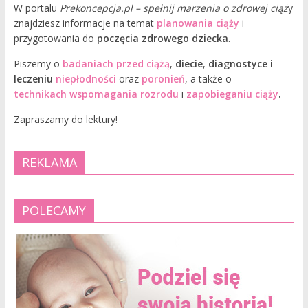
W portalu
Prekoncepcja.pl – spełnij marzenia o zdrowej ciąż
y
znajdziesz informacje na temat
planowania ciąży
i
przygotowania do
poczęcia zdrowego dziecka
.
Piszemy o
badaniach przed ciążą
,
diecie
,
diagnostyce i
leczeniu
niepłodności
oraz
poronień
, a także o
technikach wspomagania rozrodu
i
zapobieganiu ciąży
.
Zapraszamy do lektury!
REKLAMA
POLECAMY