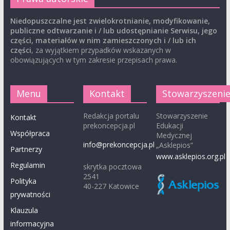
Niedopuszczalne jest zwielokrotnianie, modyfikowanie,
publiczne odtwarzanie i / lub udostępnianie Serwisu, jego
części, materiałów w nim zamieszczonych i / lub ich
części
, za wyjątkiem przypadków wskazanych w
obowiązujących w tym zakresie przepisach prawa.
Menu
Kontakt
Stowarzyszeni
Redakcja portalu
Stowarzyszenie
Kontakt
prekoncepcja.pl
Edukacji
Współpraca
Medycznej
info@prekoncepcja.pl
„Asklepios”
Partnerzy
www.asklepios.org.pl
Regulamin
skrytka pocztowa
2541
Polityka
40-227 Katowice
prywatności
Klauzula
informacyjna