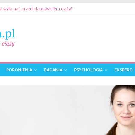
ia wykonać przed planowaniem ciąży?
na może przygotować się do ciąży? 7 rzeczy, które realnie mają zna
etyczne przed ciążą: kiedy warto je wykonać?
karza przed ciążą – co warto omówić ze specjalistą?
ciąży. Jak planować ciążę? Jak przygotować się do ciąży?
PORONIENIA
BADANIA
PSYCHOLOGIA
EKSPERCI