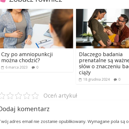
Czy po amniopunkcji
Dlaczego badania
można chodzić?
prenatalne są ważne
słów o znaczeniu b
6 marca 2023
0
ciąży
18 grudnia 2024
0
Oceń artykuł
Dodaj komentarz
Twój adres email nie zostanie opublikowany.
Wymagane pola są 