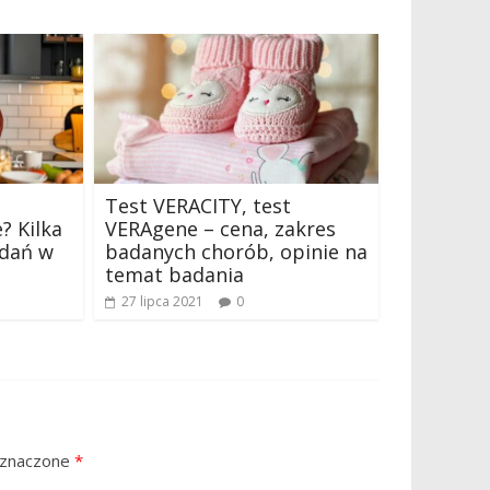
Test VERACITY, test
? Kilka
VERAgene – cena, zakres
adań w
badanych chorób, opinie na
temat badania
27 lipca 2021
0
oznaczone
*