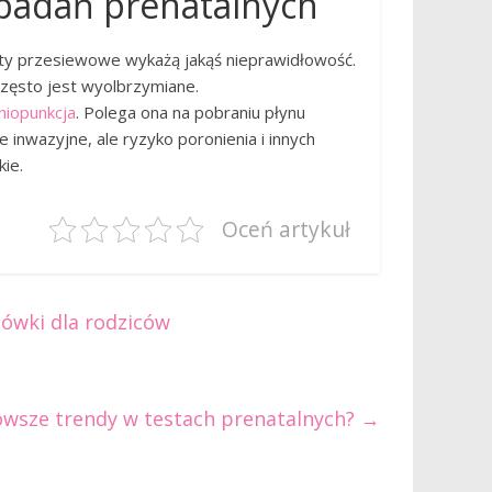
badań prenatalnych
ty przesiewowe wykażą jakąś nieprawidłowość.
często jest wyolbrzymiane.
iopunkcja
. Polega ona na pobraniu płynu
inwazyjne, ale ryzyko poronienia i innych
ie.
Oceń artykuł
ówki dla rodziców
nowsze trendy w testach prenatalnych?
→