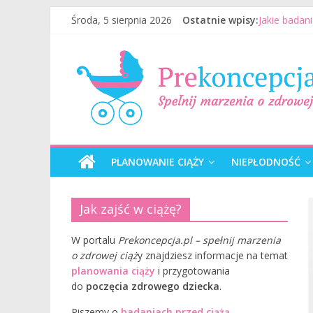
Środa, 5 sierpnia 2026
Ostatnie wpisy:
Jakie badan
Jak mężczyz
Badania gen
Wizyta u le
Planowanie 
PLANOWANIE CIĄŻY
NIEPŁODNOŚĆ
Jak zajść w ciążę?
W portalu
Prekoncepcja.pl – spełnij marzenia
o zdrowej ciąż
y znajdziesz informacje na temat
planowania ciąży
i przygotowania
do
poczęcia zdrowego dziecka
.
Piszemy o
badaniach przed ciążą
,