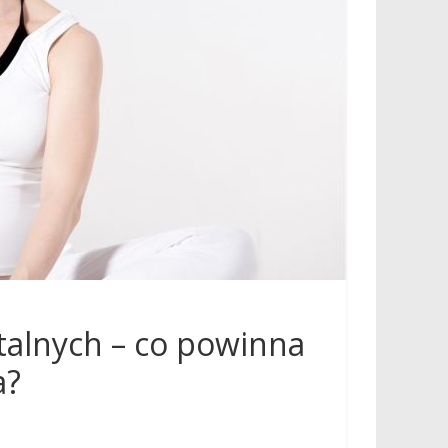
alnych – co powinna
a?