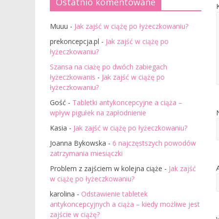
Ostatnio komentowane
Muuu
-
Jak zajść w ciążę po łyżeczkowaniu?
prekoncepcja.pl
-
Jak zajść w ciążę po
łyżeczkowaniu?
Szansa na ciażę po dwóch zabiegach
łyżeczkowanis
-
Jak zajść w ciążę po
łyżeczkowaniu?
Gość
-
Tabletki antykoncepcyjne a ciąża –
wpływ pigułek na zapłodnienie
Kasia
-
Jak zajść w ciążę po łyżeczkowaniu?
Joanna Bykowska
-
6 najczęstszych powodów
zatrzymania miesiączki
Problem z zajściem w kolejna ciąże
-
Jak zajść
w ciążę po łyżeczkowaniu?
karolina
-
Odstawienie tabletek
antykoncepcyjnych a ciąża – kiedy możliwe jest
zajście w ciążę?