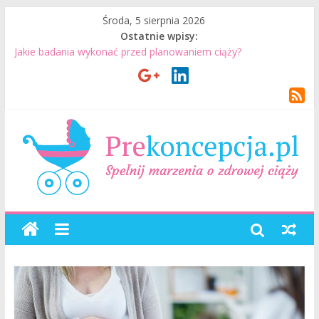
Środa, 5 sierpnia 2026
Ostatnie wpisy:
Jakie badania wykonać przed planowaniem ciąży?
Jak mężczyzna może przygotować się do ciąży? 7 rzeczy, które
realnie mają znaczenie
Badania genetyczne przed ciążą: kiedy warto je wykonać?
Wizyta u lekarza przed ciążą – co warto omówić ze
specjalistą?
Planowanie ciąży. Jak planować ciążę? Jak przygotować się do
ciąży?