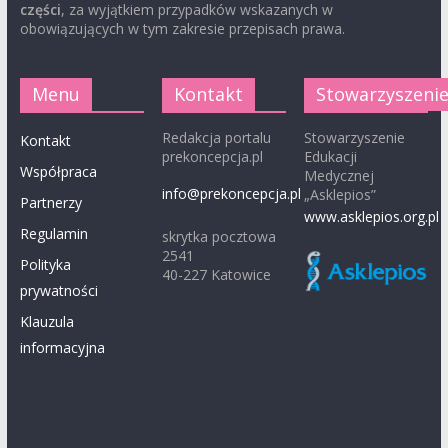
części
, za wyjątkiem przypadków wskazanych w
obowiązujących w tym zakresie przepisach prawa.
Menu
Kontakt
Stowarzyszeni
Redakcja portalu
Stowarzyszenie
Kontakt
prekoncepcja.pl
Edukacji
Współpraca
Medycznej
info@prekoncepcja.pl
„Asklepios”
Partnerzy
www.asklepios.org.pl
Regulamin
skrytka pocztowa
2541
Polityka
40-227 Katowice
prywatności
Klauzula
informacyjna