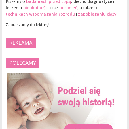
Piszemy o
badaniach przed ciążą
,
diecie
,
diagnostyce i
leczeniu
niepłodności
oraz
poronień
, a także o
technikach wspomagania rozrodu
i
zapobieganiu ciąży
.
Zapraszamy do lektury!
REKLAMA
POLECAMY