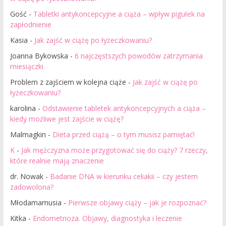
Gość
-
Tabletki antykoncepcyjne a ciąża – wpływ pigułek na
zapłodnienie
Kasia
-
Jak zajść w ciążę po łyżeczkowaniu?
Joanna Bykowska
-
6 najczęstszych powodów zatrzymania
miesiączki
Problem z zajściem w kolejna ciąże
-
Jak zajść w ciążę po
łyżeczkowaniu?
karolina
-
Odstawienie tabletek antykoncepcyjnych a ciąża –
kiedy możliwe jest zajście w ciążę?
Malmagkin
-
Dieta przed ciążą – o tym musisz pamiętać!
K
-
Jak mężczyzna może przygotować się do ciąży? 7 rzeczy,
które realnie mają znaczenie
dr. Nowak
-
Badanie DNA w kierunku celiakii – czy jestem
zadowolona?
Młodamamusia
-
Pierwsze objawy ciąży – jak je rozpoznać?
Kitka
-
Endometrioza. Objawy, diagnostyka i leczenie