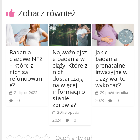
Zobacz również
Badania
Najważniejsz
Jakie
ciążowe NFZ
e badania w
badania
– które z
ciąży: Które z
prenatalne
nich są
nich
inwazyjne w
refundowan
dostarczają
ciąży warto
e?
najwięcej
wykonać?
informacji o
21 lipca 2023
29 października
stanie
0
2023
0
zdrowia?
20 listopada
2024
0
Oceń artykuł