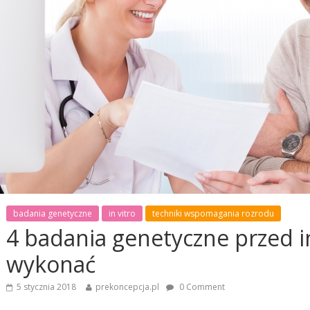
badania genetyczne
in vitro
techniki wspomagania rozrodu
4 badania genetyczne przed in
wykonać
5 stycznia 2018
prekoncepcja.pl
0 Comment