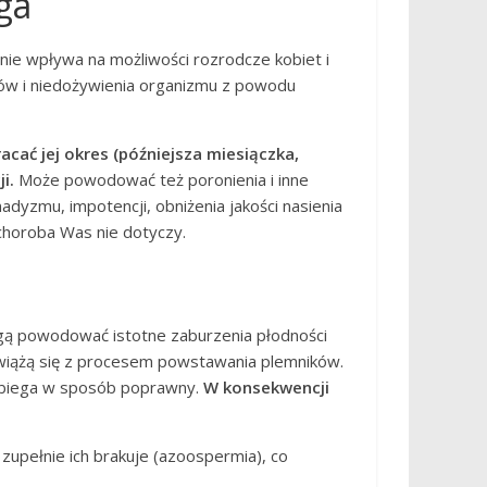
ga
tnie wpływa na możliwości rozrodcze kobiet i
ów i niedożywienia organizmu z powodu
cać jej okres (późniejsza miesiączka,
i.
Może powodować też poronienia i inne
adyzmu, impotencji, obniżenia jakości nasienia
choroba Was nie dotyczy.
ą powodować istotne zaburzenia płodności
 wiążą się z procesem powstawania plemników.
zebiega w sposób poprawny.
W konsekwencji
zupełnie ich brakuje (azoospermia), co