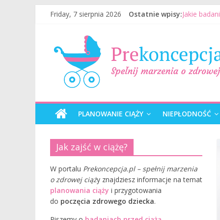
Friday, 7 sierpnia 2026
Ostatnie wpisy:
Jakie badan
Jak mężczyz
Badania gen
Wizyta u le
Planowanie 
PLANOWANIE CIĄŻY
NIEPŁODNOŚĆ
Jak zajść w ciążę?
W portalu
Prekoncepcja.pl – spełnij marzenia
o zdrowej ciąż
y znajdziesz informacje na temat
planowania ciąży
i przygotowania
do
poczęcia zdrowego dziecka
.
Piszemy o
badaniach przed ciążą
,