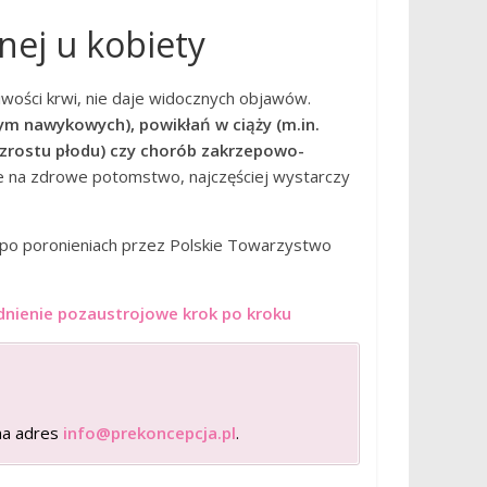
nej u kobiety
iwości krwi, nie daje widocznych objawów.
ym nawykowych), powikłań w ciąży (m.in.
rostu płodu) czy chorób zakrzepowo-
nse na zdrowe potomstwo, najczęściej wystarczy
o poronieniach przez Polskie Towarzystwo
dnienie pozaustrojowe krok po kroku
na adres
info@prekoncepcja.pl
.