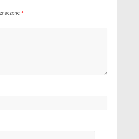
oznaczone
*