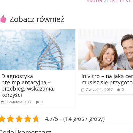
Skuteczność in vit
Zobacz również
Diagnostyka
In vitro – na jaką ce
preimplantacyjna –
musisz się przygot
przebieg, wskazania,
7 września 2017
0
korzyści
3 kwietnia 2017
0
4.7/5 - (14 głos / głosy)
Dodaj komentarz