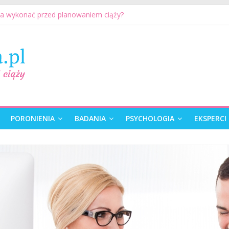
ia wykonać przed planowaniem ciąży?
na może przygotować się do ciąży? 7 rzeczy, które realnie mają zna
etyczne przed ciążą: kiedy warto je wykonać?
karza przed ciążą – co warto omówić ze specjalistą?
ciąży. Jak planować ciążę? Jak przygotować się do ciąży?
PORONIENIA
BADANIA
PSYCHOLOGIA
EKSPERCI