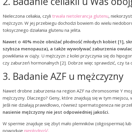
2. Badanie celiakii u Was oboj
Nieleczona celiakia, czyli
trwała nietolerancja glutenu
, niekorzys
mężczyzn. W jej przebiegu dochodzi bowiem do wielu niedobor
toksycznego działania glutenu na jelita.
Nawet o 40% może obniżać płodność młodych kobiet [1], skra
szybsza menopauza), a także wywoływać zaburzenia owulacj
powikłania w ciąży. U mężczyzn z kolei przyczynia się do hipogon
czy zaburzeń hormonalnych [2]. Dobrze więc sprawdzić, czy ta 
3. Badanie AZF u mężczyzny
Nawet drobne zaburzenia na region AZF na chromosomie Y mog
mężczyzny. Dlaczego? Geny, które znajdują się w tym miejscu,
Jeśli nie działają prawidłowo, również spermatogeneza nie pr
nasienie mężczyzny nie jest odpowiedniej jakości.
W spermie znajduje się zbyt mało plemników (oligospermia) lub 
powoduje
niepłodność
.