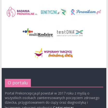
O portalu
Portal Prekoncepcja.pl powstał w 2017 roku z myślą o
wszystkich osobach zainteresowanych poczęciem zdrowego
dziecka, przygotowaniem do ciąży oraz diagnostyką i
leczeniem zaburzeń płodności
Czytaj więcej