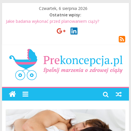
Czwartek, 6 sierpnia 2026
Ostatnie wpisy:
Jakie badania wykonać przed planowaniem ciąży?
Jak mężczyzna może przygotować się do ciąży? 7 rzeczy, które
realnie mają znaczenie
Badania genetyczne przed ciążą: kiedy warto je wykonać?
Wizyta u lekarza przed ciążą – co warto omówić ze
specjalistą?
Planowanie ciąży. Jak planować ciążę? Jak przygotować się do
ciąży?