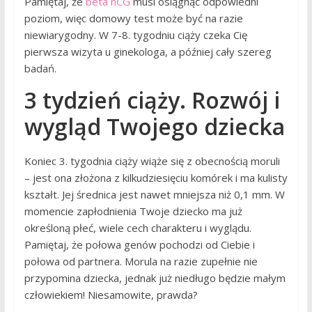
Pamiętaj, że
beta hCG
musi osiągnąć odpowiedni
poziom, więc domowy test może być na razie
niewiarygodny. W 7-8. tygodniu ciąży czeka Cię
pierwsza wizyta u ginekologa, a później cały szereg
badań.
3 tydzień ciąży. Rozwój i
wygląd Twojego dziecka
Koniec 3. tygodnia ciąży wiąże się z obecnością moruli
– jest ona złożona z kilkudziesięciu komórek i ma kulisty
kształt. Jej średnica jest nawet mniejsza niż 0,1 mm. W
momencie zapłodnienia Twoje dziecko ma już
określoną płeć, wiele cech charakteru i wyglądu.
Pamiętaj, że połowa genów pochodzi od Ciebie i
połowa od partnera. Morula na razie zupełnie nie
przypomina dziecka, jednak już niedługo będzie małym
człowiekiem! Niesamowite, prawda?