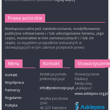
Prawa autorskie
Niedopuszczalne jest zwielokrotnianie, modyfikowanie,
publiczne odtwarzanie i / lub udostępnianie Serwisu, jego
części, materiałów w nim zamieszczonych i / lub ich
części
, za wyjątkiem przypadków wskazanych w
obowiązujących w tym zakresie przepisach prawa.
Menu
Kontakt
Stowarzyszeni
Redakcja portalu
Stowarzyszenie
Kontakt
prekoncepcja.pl
Edukacji
Współpraca
Medycznej
info@prekoncepcja.pl
„Asklepios”
Partnerzy
www.asklepios.org.pl
Regulamin
skrytka pocztowa
2541
Polityka
40-227 Katowice