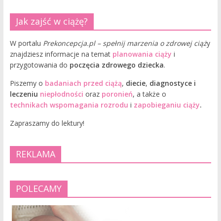
Jak zajść w ciążę?
W portalu
Prekoncepcja.pl – spełnij marzenia o zdrowej ciąż
y
znajdziesz informacje na temat
planowania ciąży
i
przygotowania do
poczęcia zdrowego dziecka
.
Piszemy o
badaniach przed ciążą
,
diecie
,
diagnostyce i
leczeniu
niepłodności
oraz
poronień
, a także o
technikach wspomagania rozrodu
i
zapobieganiu ciąży
.
Zapraszamy do lektury!
REKLAMA
POLECAMY