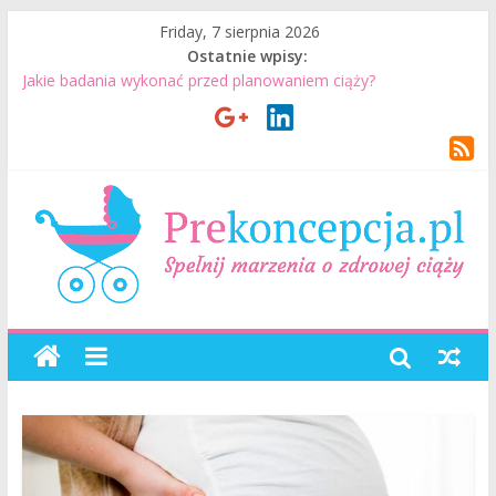
Friday, 7 sierpnia 2026
Ostatnie wpisy:
Jakie badania wykonać przed planowaniem ciąży?
Jak mężczyzna może przygotować się do ciąży? 7 rzeczy, które
realnie mają znaczenie
Badania genetyczne przed ciążą: kiedy warto je wykonać?
Wizyta u lekarza przed ciążą – co warto omówić ze
specjalistą?
Planowanie ciąży. Jak planować ciążę? Jak przygotować się do
ciąży?