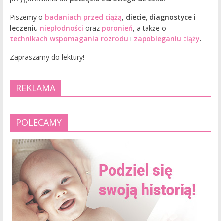
Piszemy o
badaniach przed ciążą
,
diecie
,
diagnostyce i
leczeniu
niepłodności
oraz
poronień
, a także o
technikach wspomagania rozrodu
i
zapobieganiu ciąży
.
Zapraszamy do lektury!
REKLAMA
POLECAMY