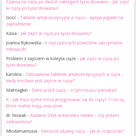
Szansa na ciażę po dwóch zabiegach łyżeczkowanis
-
Jak zajść
w ciążę po łyżeczkowaniu?
Gość
-
Tabletki antykoncepcyjne a ciąża – wpływ pigułek na
zapłodnienie
Kasia
-
Jak zajść w ciążę po łyżeczkowaniu?
Joanna Bykowska
-
6 najczęstszych powodów zatrzymania
miesiączki
Problem z zajściem w kolejna ciąże
-
Jak zajść w ciążę po
łyżeczkowaniu?
karolina
-
Odstawienie tabletek antykoncepcyjnych a ciąża –
kiedy możliwe jest zajście w ciążę?
Malmagkin
-
Dieta przed ciążą – o tym musisz pamiętać!
K
-
Jak mężczyzna może przygotować się do ciąży? 7 rzeczy,
które realnie mają znaczenie
dr. Nowak
-
Badanie DNA w kierunku celiakii – czy jestem
zadowolona?
Młodamamusia
-
Pierwsze objawy ciąży – jak je rozpoznać?