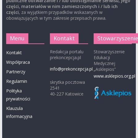
publiczne odtwarzanie i / lub udostępnianie Serwisu, jego
części, materiałów w nim zamieszczonych i / lub ich
części
, za wyjątkiem przypadków wskazanych w
obowiązujących w tym zakresie przepisach prawa.
Menu
Kontakt
Stowarzyszeni
Redakcja portalu
Stowarzyszenie
Kontakt
prekoncepcja.pl
Edukacji
Współpraca
Medycznej
info@prekoncepcja.pl
„Asklepios”
Partnerzy
www.asklepios.org.pl
Regulamin
skrytka pocztowa
2541
Polityka
40-227 Katowice
prywatności
Klauzula
informacyjna