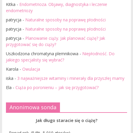
Kitka
-
Endometrioza. Objawy, diagnostyka i leczenie
endometriozy
patrycja
-
Naturalne sposoby na poprawę płodności
patrycja
-
Naturalne sposoby na poprawę płodności
patrycja
-
Planowanie ciąży. Jak planować ciążę? Jak
przygotować się do ciąży?
Uszkodzona chromatyna plemnikowa
-
Niepłodność. Do
jakiego specjalisty się wybrać?
Karola
-
Owulacja
iska
-
3 najważniejsze witaminy i minerały dla przyszłej mamy
Ela
-
Ciąża po poronieniu – jak się przygotować?
Anonimowa sonda
Jak długo staracie się o ciążę?
Ponad rok.
(54%, 5 010 głosów)