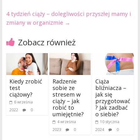
4 tydzień ciąży – dolegliwości przyszłej mamy i
zmiany w organizmie
→
Zobacz również
Kiedy zrobić
Radzenie
Ciąża
test
sobie ze
bliźniacza –
ciążowy?
stresem w
jak się
ciąży – jak
przygotować
6 września
robić to
? Jak zadbać
2022
0
umiejętnie?
o siebie?
4 września
10 stycznia
2023
0
2024
0