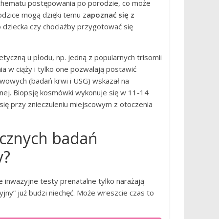
chematu postępowania po porodzie, co może
odzice mogą dzięki temu z
apoznać się z
dziecka czy chociażby przygotować się
czną u płodu, np. jedną z popularnych trisomii
ia w ciąży i tylko one pozwalają postawić
iewowych (badań krwi i USG) wskazał na
j. Biopsję kosmówki wykonuje się w 11-14
 się przy znieczuleniu miejscowym z otoczenia
ycznych badań
y?
inwazyjne testy prenatalne tylko narażają
ny” już budzi niechęć. Może wreszcie czas to