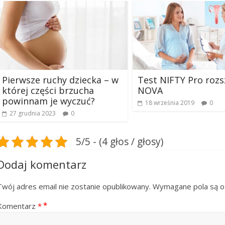
Pierwsze ruchy dziecka – w
Test NIFTY Pro rozs
której części brzucha
NOVA
powinnam je wyczuć?
18 września 2019
0
27 grudnia 2023
0
5/5 - (4 głos / głosy)
Dodaj komentarz
Twój adres email nie zostanie opublikowany.
Wymagane pola są 
Komentarz
*