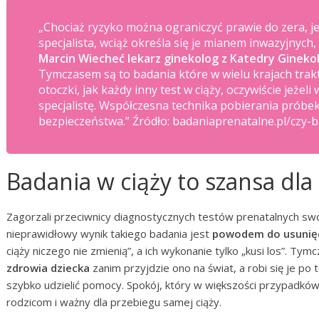
„Chociaż ryzyko można ograniczyć prawie do zera, j
specjalista, wciąż określa się je mianem inwazyjnyc
Marcin Wiecheć lekarz ginekolog z Katedry Ginekol
Tymczasem są to badania które w wielu krajach tra
otoczki, jak każdy inny test w ciąży, oczywiście jeż
specjalistę. Współczesna technika pobierania próbe
bezpieczeństwa.”
Źródło: badaniaprenatalne.pl/czy-
Badania w ciąży to szansa dla 
Zagorzali przeciwnicy diagnostycznych testów prenatalnych sw
nieprawidłowy wynik takiego badania jest
powodem do usunięc
ciąży niczego nie zmienią”, a ich wykonanie tylko „kusi los”. T
zdrowia dziecka
zanim przyjdzie ono na świat, a robi się je po
szybko udzielić pomocy. Spokój, który w większości przypadkó
rodzicom i ważny dla przebiegu samej ciąży.