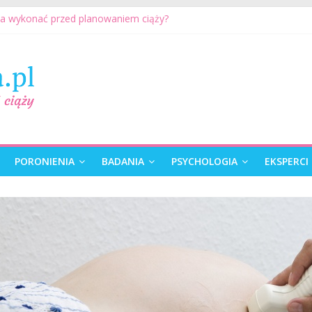
ia wykonać przed planowaniem ciąży?
na może przygotować się do ciąży? 7 rzeczy, które realnie mają zna
etyczne przed ciążą: kiedy warto je wykonać?
karza przed ciążą – co warto omówić ze specjalistą?
ciąży. Jak planować ciążę? Jak przygotować się do ciąży?
PORONIENIA
BADANIA
PSYCHOLOGIA
EKSPERCI