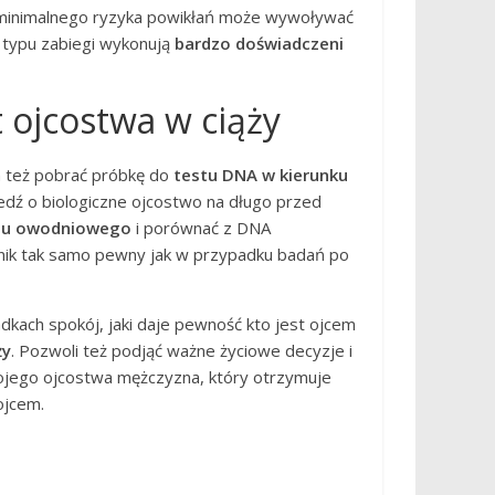
z minimalnego ryzyka powikłań może wywoływać
 typu zabiegi wykonują
bardzo doświadczeni
 ojcostwa w ciąży
a też pobrać próbkę do
testu DNA w kierunku
dź o biologiczne ojcostwo na długo przed
nu owodniowego
i porównać z DNA
ynik tak samo pewny jak w przypadku badań po
dkach spokój, jaki daje pewność kto jest ojcem
ży
. Pozwoli też podjąć ważne życiowe decyzje i
wojego ojcostwa mężczyzna, który otrzymuje
ojcem.