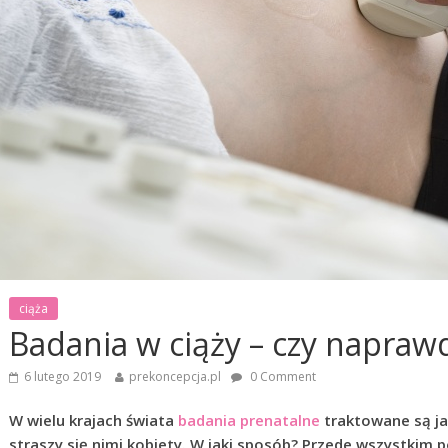
ciąża
Badania w ciąży – czy naprawd
6 lutego 2019
prekoncepcja.pl
0 Comment
W wielu krajach świata
badania prenatalne
traktowane są ja
straszy się nimi kobiety. W jaki sposób? Przede wszystkim po