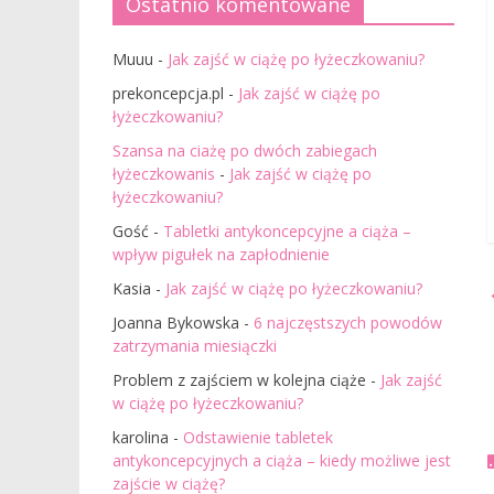
Ostatnio komentowane
Muuu
-
Jak zajść w ciążę po łyżeczkowaniu?
prekoncepcja.pl
-
Jak zajść w ciążę po
łyżeczkowaniu?
Szansa na ciażę po dwóch zabiegach
łyżeczkowanis
-
Jak zajść w ciążę po
łyżeczkowaniu?
Gość
-
Tabletki antykoncepcyjne a ciąża –
wpływ pigułek na zapłodnienie
Kasia
-
Jak zajść w ciążę po łyżeczkowaniu?
Joanna Bykowska
-
6 najczęstszych powodów
zatrzymania miesiączki
Problem z zajściem w kolejna ciąże
-
Jak zajść
w ciążę po łyżeczkowaniu?
karolina
-
Odstawienie tabletek
antykoncepcyjnych a ciąża – kiedy możliwe jest
zajście w ciążę?