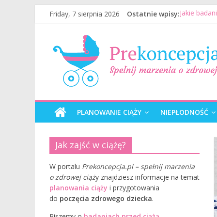
Friday, 7 sierpnia 2026
Ostatnie wpisy:
Jakie badan
Jak mężczyz
Badania gen
Wizyta u le
Planowanie 
PLANOWANIE CIĄŻY
NIEPŁODNOŚĆ
Jak zajść w ciążę?
W portalu
Prekoncepcja.pl – spełnij marzenia
o zdrowej ciąż
y znajdziesz informacje na temat
planowania ciąży
i przygotowania
do
poczęcia zdrowego dziecka
.
Piszemy o
badaniach przed ciążą
,