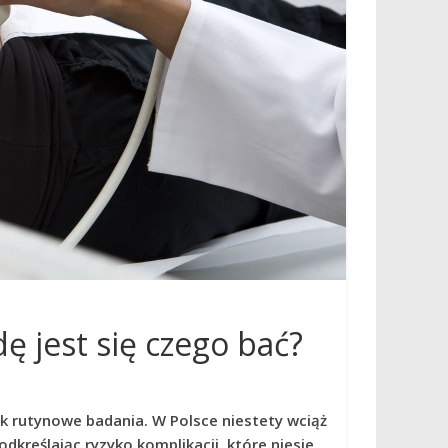
ę jest się czego bać?
k rutynowe badania. W Polsce niestety wciąż
dkreślając ryzyko komplikacji, które niesie