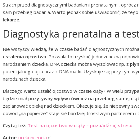
Strach przed diagnostycznymi badaniami prenatalnymi, opróc
sam przebieg badania. Warto jednak sobie uświadomić, że tego
lekarze
.
Diagnostyka prenatalna a test
Nie wszyscy wiedzą, że w czasie badań diagnostycznych możn
ustalenia ojcostwa
. Pozwala to uzyskać jednoznaczną odpowie
narodzeniem dziecka. DNA dziecka można wyizolować np. z
pły
potencjalnego ojca oraz z DNA matki. Uzyskuje się przy tym w
narodzinach dziecka.
Dlaczego warto ustalić ojcostwo w czasie ciąży? W wielu przypa
będzie miał
pozytywny wpływ również na przebieg samej cią
zaplanować opiekę nad dzieckiem. Okazuje się, że niepewny s
dowód „na papierze” staje się bardziej troskliwym partnerem i 
Czytaj też:
Test na ojcostwo w ciąży – pozbądź się stresu
Autor:
prekoncepcja
.pl