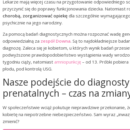
Lekarze mają więcej czasu na przygotowanie odpowiedniego s
przyczynić się do poprawy funkcjonowania dziecka. Natomiast r
chorobą, zorganizować opiekę
dla szczególnie wymagającego 
psychicznie na jego narodziny.
Za pomocą badań diagnostycznych można rozpoznać wadę genety
odpowiedzialną za
zespół Downa
. Są to najdokładniejsze badan
diagnozę. Zaleca się je kobietom, u których wynik badań przes
podwyższone prawdopodobieństwo wystąpienia wady wrodzone
tygodniu ciąży, natomiast
amniopunkcję
– od 13. Próbki pobiera
płodu, pod kontrolą USG.
Nasze podejście do diagnost
prenatalnych – czas na zmian
W społeczeństwie wciąż pokutuje nieprawdziwe przekonanie, że 
kobietę na niepotrzebne niebezpieczeństwo. Sam wyraz „inwazyj
zmienić?