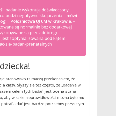
eśli badanie wykonuje doświadczony
h, co budzi negatywne skojarzenia – mówi
ogii i Położnictwa UJ CM w Krakowie
. –
ktowane są normalnie bez dodatkowej
eli wykonywane są przez dobrego
k jest zoptymalizowana pod kątem
bac-sie-badan-prenatalnych
dziecka!
oje stanowisko tłumaczą przekonaniem, że
ia ciąży
. Słyszy się też często, że „badania w
ymczasem celem tych badań jest
ocena stanu
 to, aby w razie nieprawidłowości można było mu
w potrafią dać jest bardzo potrzebny przyszłym