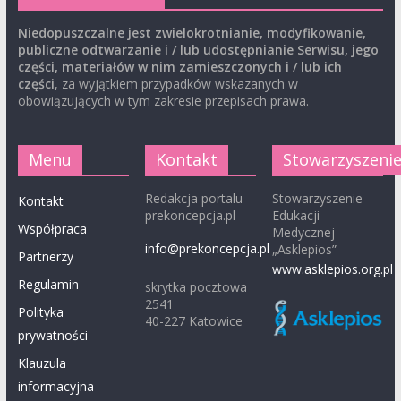
Niedopuszczalne jest zwielokrotnianie, modyfikowanie,
publiczne odtwarzanie i / lub udostępnianie Serwisu, jego
części, materiałów w nim zamieszczonych i / lub ich
części
, za wyjątkiem przypadków wskazanych w
obowiązujących w tym zakresie przepisach prawa.
Menu
Kontakt
Stowarzyszeni
Redakcja portalu
Stowarzyszenie
Kontakt
prekoncepcja.pl
Edukacji
Współpraca
Medycznej
info@prekoncepcja.pl
„Asklepios”
Partnerzy
www.asklepios.org.pl
Regulamin
skrytka pocztowa
2541
Polityka
40-227 Katowice
prywatności
Klauzula
informacyjna