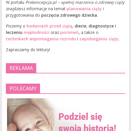
W portalu
Prekoncepcja.pl – spełnij marzenia o zdrowej ciąż
y
znajdziesz informacje na temat
planowania ciąży
i
przygotowania do
poczęcia zdrowego dziecka
.
Piszemy o
badaniach przed ciążą
,
diecie
,
diagnostyce i
leczeniu
niepłodności
oraz
poronień
, a także o
technikach wspomagania rozrodu
i
zapobieganiu ciąży
.
Zapraszamy do lektury!
REKLAMA
POLECAMY