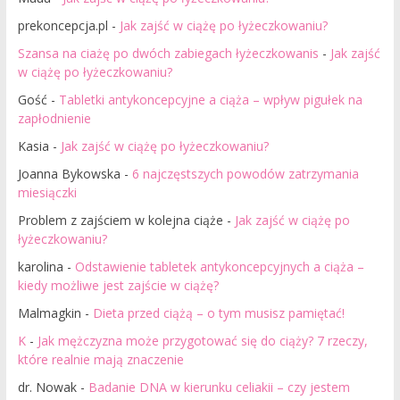
prekoncepcja.pl
-
Jak zajść w ciążę po łyżeczkowaniu?
Szansa na ciażę po dwóch zabiegach łyżeczkowanis
-
Jak zajść
w ciążę po łyżeczkowaniu?
Gość
-
Tabletki antykoncepcyjne a ciąża – wpływ pigułek na
zapłodnienie
Kasia
-
Jak zajść w ciążę po łyżeczkowaniu?
Joanna Bykowska
-
6 najczęstszych powodów zatrzymania
miesiączki
Problem z zajściem w kolejna ciąże
-
Jak zajść w ciążę po
łyżeczkowaniu?
karolina
-
Odstawienie tabletek antykoncepcyjnych a ciąża –
kiedy możliwe jest zajście w ciążę?
Malmagkin
-
Dieta przed ciążą – o tym musisz pamiętać!
K
-
Jak mężczyzna może przygotować się do ciąży? 7 rzeczy,
które realnie mają znaczenie
dr. Nowak
-
Badanie DNA w kierunku celiakii – czy jestem