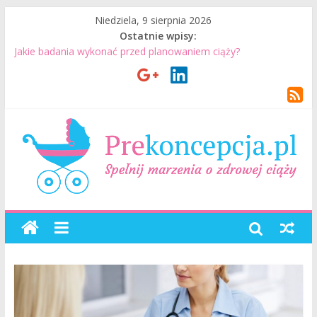
Niedziela, 9 sierpnia 2026
Ostatnie wpisy:
Jakie badania wykonać przed planowaniem ciąży?
Jak mężczyzna może przygotować się do ciąży? 7 rzeczy, które
realnie mają znaczenie
Badania genetyczne przed ciążą: kiedy warto je wykonać?
Wizyta u lekarza przed ciążą – co warto omówić ze
specjalistą?
Planowanie ciąży. Jak planować ciążę? Jak przygotować się do
ciąży?