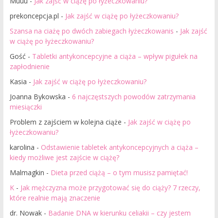
Muuu
-
Jak zajść w ciążę po łyżeczkowaniu?
prekoncepcja.pl
-
Jak zajść w ciążę po łyżeczkowaniu?
Szansa na ciażę po dwóch zabiegach łyżeczkowanis
-
Jak zajść
w ciążę po łyżeczkowaniu?
Gość
-
Tabletki antykoncepcyjne a ciąża – wpływ pigułek na
zapłodnienie
Kasia
-
Jak zajść w ciążę po łyżeczkowaniu?
Joanna Bykowska
-
6 najczęstszych powodów zatrzymania
miesiączki
Problem z zajściem w kolejna ciąże
-
Jak zajść w ciążę po
łyżeczkowaniu?
karolina
-
Odstawienie tabletek antykoncepcyjnych a ciąża –
kiedy możliwe jest zajście w ciążę?
Malmagkin
-
Dieta przed ciążą – o tym musisz pamiętać!
K
-
Jak mężczyzna może przygotować się do ciąży? 7 rzeczy,
które realnie mają znaczenie
dr. Nowak
-
Badanie DNA w kierunku celiakii – czy jestem