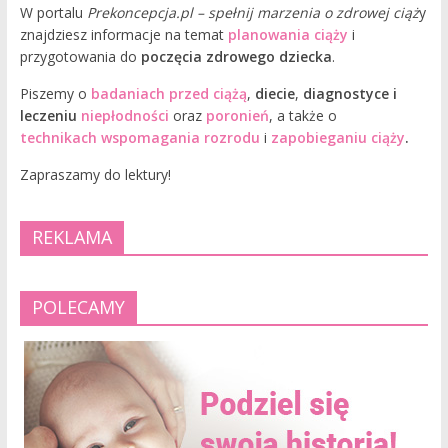
W portalu
Prekoncepcja.pl – spełnij marzenia o zdrowej ciąż
y
znajdziesz informacje na temat
planowania ciąży
i
przygotowania do
poczęcia zdrowego dziecka
.
Piszemy o
badaniach przed ciążą
,
diecie
,
diagnostyce i
leczeniu
niepłodności
oraz
poronień
, a także o
technikach wspomagania rozrodu
i
zapobieganiu ciąży
.
Zapraszamy do lektury!
REKLAMA
POLECAMY