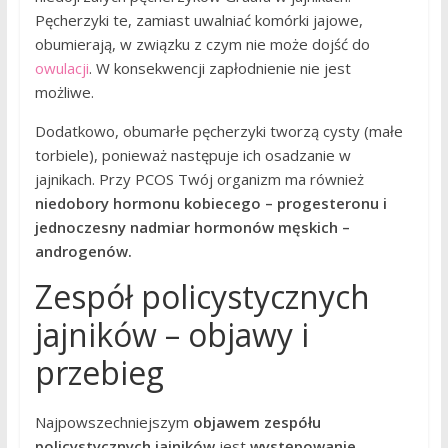
Pęcherzyki te, zamiast uwalniać komórki jajowe,
obumierają, w związku z czym nie może dojść do
owulacji
. W konsekwencji zapłodnienie nie jest
możliwe.
Dodatkowo, obumarłe pęcherzyki tworzą cysty (małe
torbiele), ponieważ następuje ich osadzanie w
jajnikach. Przy PCOS Twój organizm ma również
niedobory hormonu kobiecego – progesteronu i
jednoczesny nadmiar hormonów męskich –
androgenów.
Zespół policystycznych
jajników – objawy i
przebieg
Najpowszechniejszym
objawem zespółu
policystycznych jajników
jest
występowanie