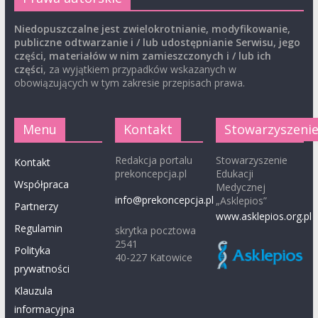
Niedopuszczalne jest zwielokrotnianie, modyfikowanie,
publiczne odtwarzanie i / lub udostępnianie Serwisu, jego
części, materiałów w nim zamieszczonych i / lub ich
części
, za wyjątkiem przypadków wskazanych w
obowiązujących w tym zakresie przepisach prawa.
Menu
Kontakt
Stowarzyszeni
Redakcja portalu
Stowarzyszenie
Kontakt
prekoncepcja.pl
Edukacji
Współpraca
Medycznej
info@prekoncepcja.pl
„Asklepios”
Partnerzy
www.asklepios.org.pl
Regulamin
skrytka pocztowa
2541
Polityka
40-227 Katowice
prywatności
Klauzula
informacyjna