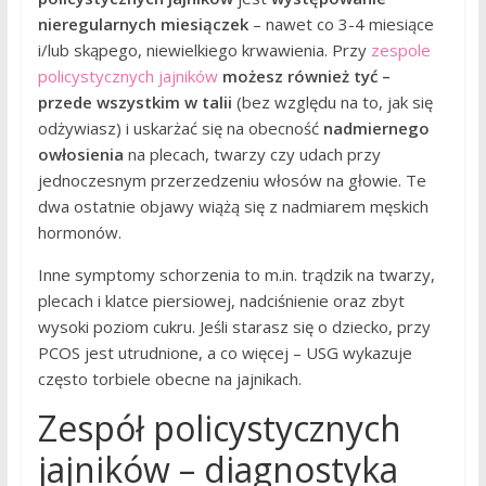
nieregularnych miesiączek
– nawet co 3-4 miesiące
i/lub skąpego, niewielkiego krwawienia. Przy
zespole
policystycznych jajników
możesz również tyć –
przede wszystkim w talii
(bez względu na to, jak się
odżywiasz) i uskarżać się na obecność
nadmiernego
owłosienia
na plecach, twarzy czy udach przy
jednoczesnym przerzedzeniu włosów na głowie. Te
dwa ostatnie objawy wiążą się z nadmiarem męskich
hormonów.
Inne symptomy schorzenia to m.in. trądzik na twarzy,
plecach i klatce piersiowej, nadciśnienie oraz zbyt
wysoki poziom cukru. Jeśli starasz się o dziecko, przy
PCOS jest utrudnione, a co więcej – USG wykazuje
często torbiele obecne na jajnikach.
Zespół policystycznych
jajników – diagnostyka