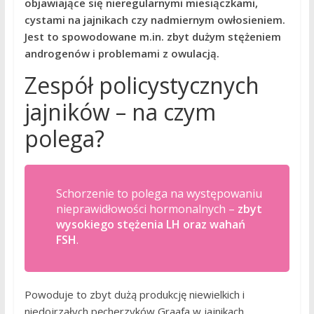
objawiające się nieregularnymi miesiączkami,
cystami na jajnikach czy nadmiernym owłosieniem.
Jest to spowodowane m.in. zbyt dużym stężeniem
androgenów i problemami z owulacją.
Zespół policystycznych
jajników – na czym
polega?
Schorzenie to polega na występowaniu
nieprawidłowości hormonalnych –
zbyt
wysokiego stężenia LH oraz wahań
FSH
.
Powoduje to zbyt dużą produkcję niewielkich i
niedojrzałych pęcherzyków Graafa w jajnikach.