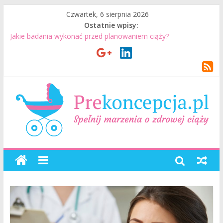
Czwartek, 6 sierpnia 2026
Ostatnie wpisy:
Jakie badania wykonać przed planowaniem ciąży?
Jak mężczyzna może przygotować się do ciąży? 7 rzeczy, które
realnie mają znaczenie
Badania genetyczne przed ciążą: kiedy warto je wykonać?
Wizyta u lekarza przed ciążą – co warto omówić ze
specjalistą?
Planowanie ciąży. Jak planować ciążę? Jak przygotować się do
ciąży?