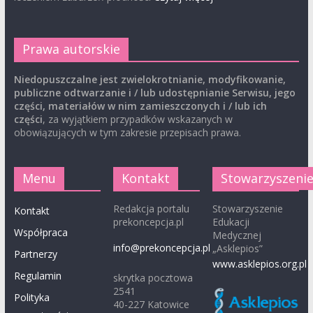
Prawa autorskie
Niedopuszczalne jest zwielokrotnianie, modyfikowanie,
publiczne odtwarzanie i / lub udostępnianie Serwisu, jego
części, materiałów w nim zamieszczonych i / lub ich
części
, za wyjątkiem przypadków wskazanych w
obowiązujących w tym zakresie przepisach prawa.
Menu
Kontakt
Stowarzyszeni
Redakcja portalu
Stowarzyszenie
Kontakt
prekoncepcja.pl
Edukacji
Współpraca
Medycznej
info@prekoncepcja.pl
„Asklepios”
Partnerzy
www.asklepios.org.pl
Regulamin
skrytka pocztowa
2541
Polityka
40-227 Katowice