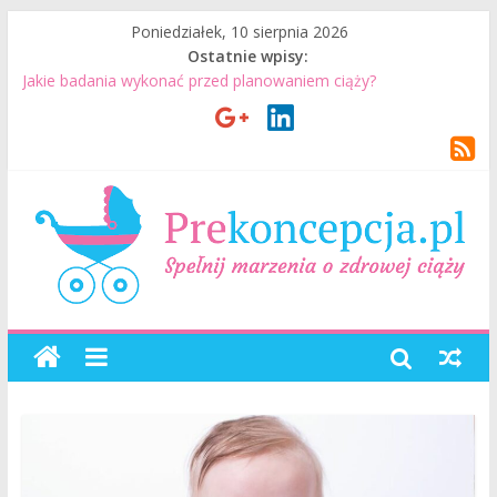
Poniedziałek, 10 sierpnia 2026
Ostatnie wpisy:
Jakie badania wykonać przed planowaniem ciąży?
Jak mężczyzna może przygotować się do ciąży? 7 rzeczy, które
realnie mają znaczenie
Badania genetyczne przed ciążą: kiedy warto je wykonać?
Wizyta u lekarza przed ciążą – co warto omówić ze
specjalistą?
Planowanie ciąży. Jak planować ciążę? Jak przygotować się do
ciąży?