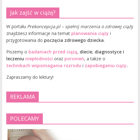
Jak zajść w ciążę?
W portalu
Prekoncepcja.pl – spełnij marzenia o zdrowej ciąż
y
znajdziesz informacje na temat
planowania ciąży
i
przygotowania do
poczęcia zdrowego dziecka
.
Piszemy o
badaniach przed ciążą
,
diecie
,
diagnostyce i
leczeniu
niepłodności
oraz
poronień
, a także o
technikach wspomagania rozrodu
i
zapobieganiu ciąży
.
Zapraszamy do lektury!
REKLAMA
POLECAMY