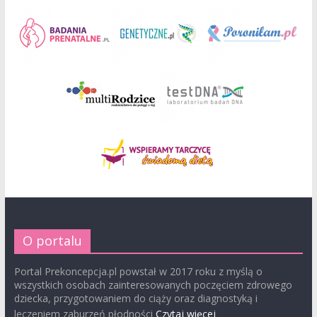
O portalu
Portal Prekoncepcja.pl powstał w 2017 roku z myślą o
wszystkich osobach zainteresowanych poczęciem zdrowego
dziecka, przygotowaniem do ciąży oraz diagnostyką i
leczeniem zaburzeń płodności
Czytaj więcej