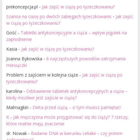
prekoncepcja.pl
-
Jak zajść w ciążę po łyżeczkowaniu?
Szansa na ciażę po dwóch zabiegach łyżeczkowanis
-
Jak zajść
w ciążę po łyżeczkowaniu?
Gość
-
Tabletki antykoncepcyjne a ciąża – wpływ pigułek na
zapłodnienie
Kasia
-
Jak zajść w ciążę po łyżeczkowaniu?
Joanna Bykowska
-
6 najczęstszych powodów zatrzymania
miesiączki
Problem z zajściem w kolejna ciąże
-
Jak zajść w ciążę po
łyżeczkowaniu?
karolina
-
Odstawienie tabletek antykoncepcyjnych a ciąża –
kiedy możliwe jest zajście w ciążę?
Malmagkin
-
Dieta przed ciążą – o tym musisz pamiętać!
K
-
Jak mężczyzna może przygotować się do ciąży? 7 rzeczy,
które realnie mają znaczenie
dr. Nowak
-
Badanie DNA w kierunku celiakii – czy jestem
zadowolona?