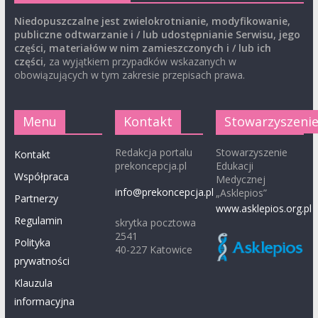
Niedopuszczalne jest zwielokrotnianie, modyfikowanie,
publiczne odtwarzanie i / lub udostępnianie Serwisu, jego
części, materiałów w nim zamieszczonych i / lub ich
części
, za wyjątkiem przypadków wskazanych w
obowiązujących w tym zakresie przepisach prawa.
Menu
Kontakt
Stowarzyszeni
Redakcja portalu
Stowarzyszenie
Kontakt
prekoncepcja.pl
Edukacji
Współpraca
Medycznej
info@prekoncepcja.pl
„Asklepios”
Partnerzy
www.asklepios.org.pl
Regulamin
skrytka pocztowa
2541
Polityka
40-227 Katowice
prywatności
Klauzula
informacyjna