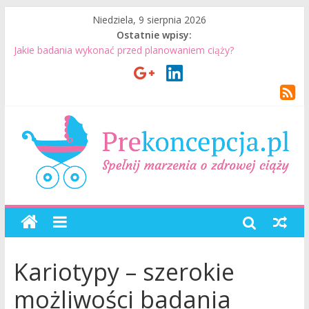
Niedziela, 9 sierpnia 2026
Ostatnie wpisy:
Jakie badania wykonać przed planowaniem ciąży?
Jak mężczyzna może przygotować się do ciąży? 7 rzeczy, które
realnie mają znaczenie
Badania genetyczne przed ciążą: kiedy warto je wykonać?
Wizyta u lekarza przed ciążą – co warto omówić ze
specjalistą?
Planowanie ciąży. Jak planować ciążę? Jak przygotować się do
ciąży?
Kariotypy – szerokie
możliwości badania