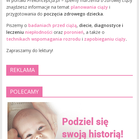
W portalu
Prekoncepcja.pl – spełnij marzenia o zdrowej ciąż
y
znajdziesz informacje na temat
planowania ciąży
i
przygotowania do
poczęcia zdrowego dziecka
.
Piszemy o
badaniach przed ciążą
,
diecie
,
diagnostyce i
leczeniu
niepłodności
oraz
poronień
, a także o
technikach wspomagania rozrodu
i
zapobieganiu ciąży
.
Zapraszamy do lektury!
REKLAMA
POLECAMY