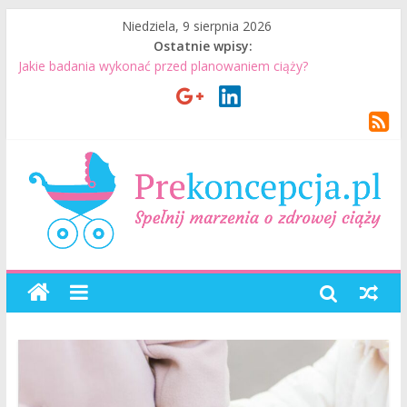
Niedziela, 9 sierpnia 2026
Ostatnie wpisy:
Jakie badania wykonać przed planowaniem ciąży?
Jak mężczyzna może przygotować się do ciąży? 7 rzeczy, które
realnie mają znaczenie
Badania genetyczne przed ciążą: kiedy warto je wykonać?
Wizyta u lekarza przed ciążą – co warto omówić ze
specjalistą?
Planowanie ciąży. Jak planować ciążę? Jak przygotować się do
ciąży?