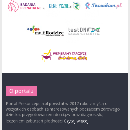
O portalu
Portal Prekoncepcja.pl powstał w 2017 roku z myślą o
wszystkich osobach zainteresowanych poczęciem zdrowego
dziecka, przygotowaniem do ciąży oraz diagnostyką i
leczeniem zaburzeń płodności
Czytaj więcej