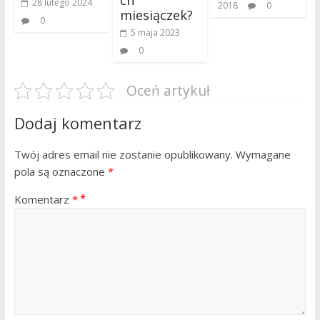
28 lutego 2024
2018
0
miesiączek?
0
5 maja 2023
0
Oceń artykuł
Dodaj komentarz
Twój adres email nie zostanie opublikowany.
Wymagane
pola są oznaczone
*
Komentarz
*