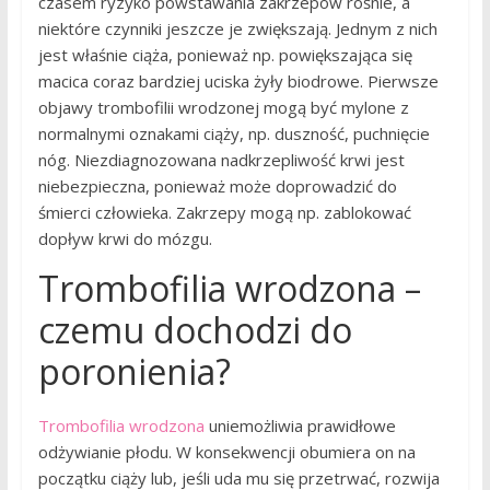
czasem ryzyko powstawania zakrzepów rośnie, a
niektóre czynniki jeszcze je zwiększają. Jednym z nich
jest właśnie ciąża, ponieważ np. powiększająca się
macica coraz bardziej uciska żyły biodrowe. Pierwsze
objawy trombofilii wrodzonej mogą być mylone z
normalnymi oznakami ciąży, np. duszność, puchnięcie
nóg. Niezdiagnozowana nadkrzepliwość krwi jest
niebezpieczna, ponieważ może doprowadzić do
śmierci człowieka. Zakrzepy mogą np. zablokować
dopływ krwi do mózgu.
Trombofilia wrodzona –
czemu dochodzi do
poronienia?
Trombofilia wrodzona
uniemożliwia prawidłowe
odżywianie płodu. W konsekwencji obumiera on na
początku ciąży lub, jeśli uda mu się przetrwać, rozwija