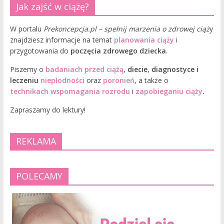
Jak zajść w ciążę?
W portalu
Prekoncepcja.pl – spełnij marzenia o zdrowej ciąż
y
znajdziesz informacje na temat
planowania ciąży
i
przygotowania do
poczęcia zdrowego dziecka
.
Piszemy o
badaniach przed ciążą
,
diecie
,
diagnostyce i
leczeniu
niepłodności
oraz
poronień
, a także o
technikach wspomagania rozrodu
i
zapobieganiu ciąży
.
Zapraszamy do lektury!
REKLAMA
POLECAMY