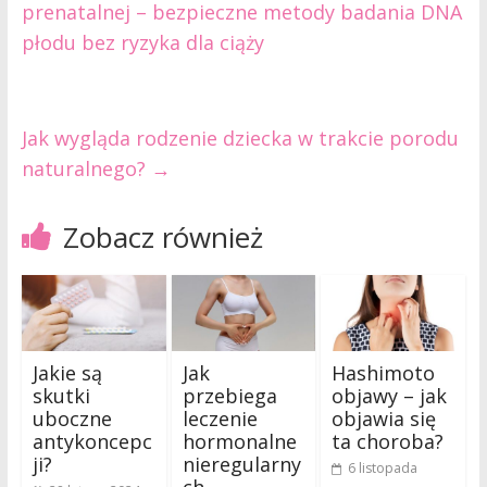
prenatalnej – bezpieczne metody badania DNA
płodu bez ryzyka dla ciąży
Jak wygląda rodzenie dziecka w trakcie porodu
naturalnego?
→
Zobacz również
Jakie są
Jak
Hashimoto
skutki
przebiega
objawy – jak
uboczne
leczenie
objawia się
antykoncepc
hormonalne
ta choroba?
ji?
nieregularny
6 listopada
ch