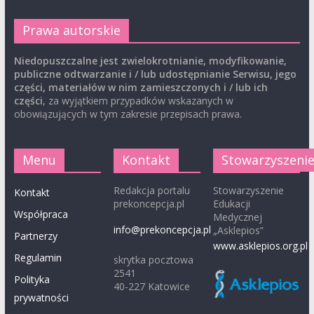
Prawa autorskie
Niedopuszczalne jest zwielokrotnianie, modyfikowanie,
publiczne odtwarzanie i / lub udostępnianie Serwisu, jego
części, materiałów w nim zamieszczonych i / lub ich
części
, za wyjątkiem przypadków wskazanych w
obowiązujących w tym zakresie przepisach prawa.
Menu
Kontakt
Stowarzyszeni
Redakcja portalu
Stowarzyszenie
Kontakt
prekoncepcja.pl
Edukacji
Współpraca
Medycznej
info@prekoncepcja.pl
„Asklepios”
Partnerzy
www.asklepios.org.pl
Regulamin
skrytka pocztowa
2541
Polityka
40-227 Katowice
prywatności